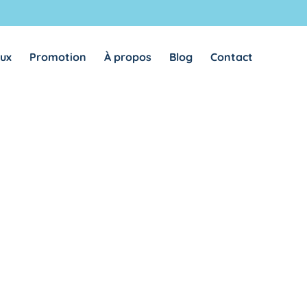
REMEMBER ME
LOG IN
aux
Promotion
À propos
Blog
Contact
Lost your password?
REQUIRED
ADRESSE E-MAIL
*
A link to set a new password will be sent to your email
address.
Vos données personnelles seront utilisées pour vous
accompagner au cours de votre visite du site web, gérer l’accès à
privacy
votre compte, et pour d’autres raisons décrites dans notre
policy
.
REGISTER