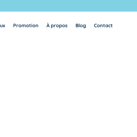
REMEMBER ME
LOG IN
aux
Promotion
À propos
Blog
Contact
Lost your password?
REQUIRED
ADRESSE E-MAIL
*
A link to set a new password will be sent to your email
address.
Vos données personnelles seront utilisées pour vous
accompagner au cours de votre visite du site web, gérer l’accès à
privacy
votre compte, et pour d’autres raisons décrites dans notre
policy
.
REGISTER