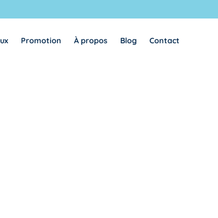
REMEMBER ME
LOG IN
aux
Promotion
À propos
Blog
Contact
Lost your password?
REQUIRED
ADRESSE E-MAIL
*
A link to set a new password will be sent to your email
address.
Vos données personnelles seront utilisées pour vous
accompagner au cours de votre visite du site web, gérer l’accès à
privacy
votre compte, et pour d’autres raisons décrites dans notre
policy
.
REGISTER