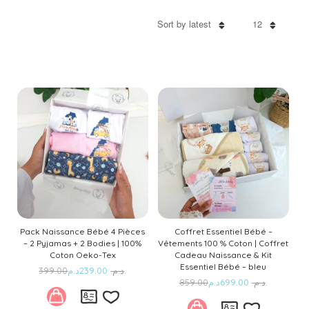
Sort by latest
12
Pack Naissance Bébé 4 Pièces
Coffret Essentiel Bébé –
– 2 Pyjamas + 2 Bodies | 100%
Vêtements 100 % Coton | Coffret
Coton Oeko-Tex
Cadeau Naissance & Kit
Essentiel Bébé – bleu
Le
Le
399.00
239.00
د.م.
د.م.
Le
Le
prix
prix
859.00
699.00
د.م.
د.م.
This
prix
prix
initial
actuel
This
product
initial
actuel
était :
est :