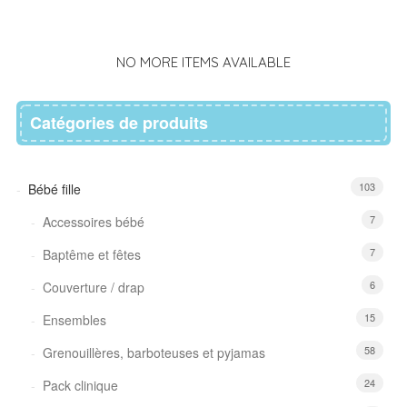
la
à
options
The
liste
may
la
options
be
d’envies
liste
may
chosen
NO MORE ITEMS AVAILABLE
be
d’envies
on
chosen
the
on
product
Catégories de produits
the
page
product
page
103
Bébé fille
7
Accessoires bébé
7
Baptême et fêtes
6
Couverture / drap
15
Ensembles
58
Grenouillères, barboteuses et pyjamas
24
Pack clinique