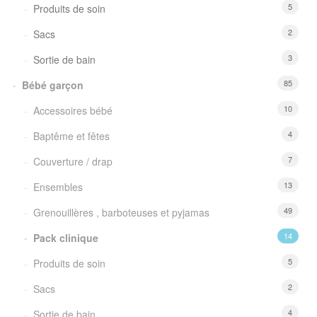
5
Produits de soin
2
Sacs
3
Sortie de bain
85
Bébé garçon
10
Accessoires bébé
4
Baptême et fêtes
7
Couverture / drap
13
Ensembles
49
Grenouillères , barboteuses et pyjamas
14
Pack clinique
5
Produits de soin
2
Sacs
4
Sortie de bain