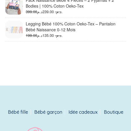
Pack Naissance Bébé 4 Pièces – 2 Pyjamas + 2
était :
est :
Bodies | 100% Coton Oeko-Tex
229.00د.م..
339.00د.م..
Le
Le
399.00
239.00
د.م.
د.م.
prix
prix
initial
actuel
Legging Bébé 100% Coton Oeko-Tex – Pantalon
était :
est :
Bébé Naissance 0-12 Mois
239.00د.م..
399.00د.م..
Le
Le
199.00
135.00
د.م.
د.م.
prix
prix
initial
actuel
était :
est :
135.00د.م..
199.00د.م..
Bébé fille
Bébé garçon
Idée cadeaux
Boutique