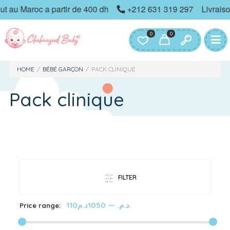
u Maroc a partir de 400 dh
+212 631 319 297
Livraison gratu
0
0
HOME
/
BÉBÉ GARÇON
/
PACK CLINIQUE
Pack clinique
FILTER
—
110د.م.
1050د.م.
Price range: