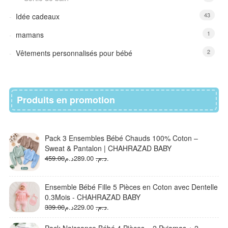
43
Idée cadeaux
1
mamans
2
Vêtements personnalisés pour bébé
Produits en promotion
Pack 3 Ensembles Bébé Chauds 100% Coton –
Sweat & Pantalon | CHAHRAZAD BABY
Le
Le
459.00
289.00
د.م.
د.م.
prix
prix
initial
actuel
était :
est :
Ensemble Bébé Fille 5 Pièces en Coton avec Dentelle
289.00د.م..
459.00د.م..
0.3Mois - CHAHRAZAD BABY
Le
Le
339.00
229.00
د.م.
د.م.
prix
prix
initial
actuel