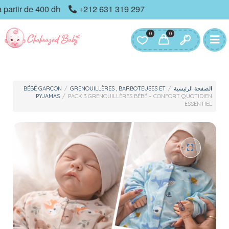
rtir de 400 dh
+212 631 319 297
0
0
BÉBÉ GARÇON
/
GRENOUILLÈRES , BARBOTEUSES ET
/
الصفحة الرئيسية
PYJAMAS
/
PACK 3 GRENOUILLÈRES BÉBÉ – CONFORT QUOTIDIEN
ESSENTIEL
🔍