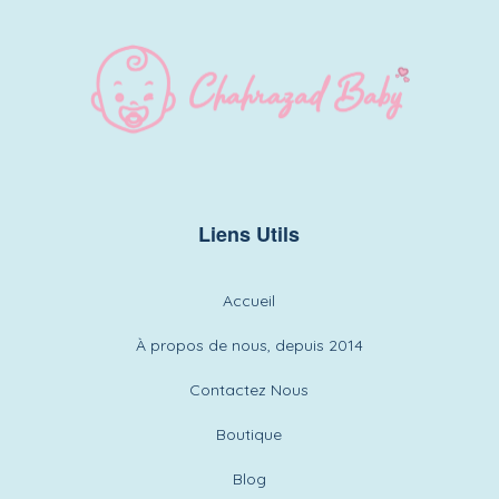
d’envies
choisies
sur
la
page
du
produit
Liens Utils
Accueil
À propos de nous, depuis 2014
Contactez Nous
Boutique
Blog