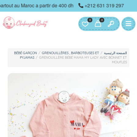
ut au Maroc a partir de 400 dh
+212 631 319 297
0
0
BÉBÉ GARÇON
/
GRENOUILLÈRES , BARBOTEUSES ET
/
الصفحة الرئيسية
PYJAMAS
/
GRENOUILLÈRE BÉBÉ MAMA MY LADY AVEC BONNET ET
MOUFLES
🔍