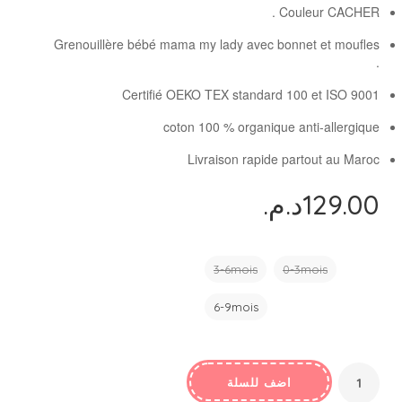
Couleur CACHER .
Grenouillère bébé mama my lady avec bonnet et moufles
.
Certifié OEKO TEX standard 100 et ISO 9001
coton 100 % organique anti-allergique
Livraison rapide partout au Maroc
د.م.
129.00
TAILLE
3-6mois
0-3mois
6-9mois
اضف للسلة