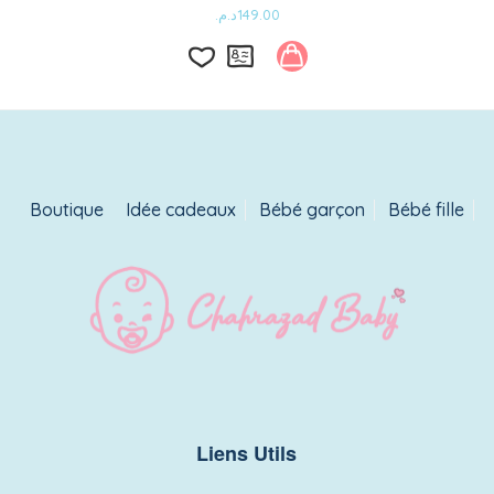
د.م.
149.00
Ce
produit
a
Ajouter
plusieurs
variations.
à
Les
la
options
liste
peuvent
Boutique
Idée cadeaux
Bébé garçon
Bébé fille
être
d’envies
choisies
sur
la
page
du
produit
Liens Utils