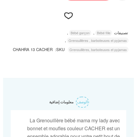
,
,
تصنيفات
Bébé garçon
Bébé fille
,
Grenouillères , barboteuses et pyjamas
Ajouter
CHAHRA 13 CACHER
SKU:
Grenouillères, barboteuses et pyjamas
à la
liste
d’envies
الوصف
معلومات إضافية
La Grenouillère bébé mama my lady avec
bonnet et moufles couleur CACHER est un
ensemble adorable pour votre petit bout de